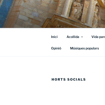
Vés
al
contingut
Inici
Acollida
Vida par
Opinió
Músiques populars
HORTS SOCIALS