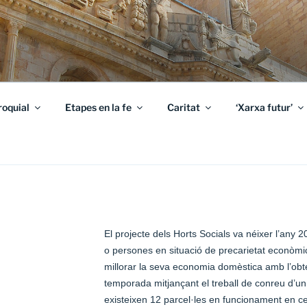
roquial
Etapes en la fe
Caritat
‘Xarxa futur’
El projecte dels Horts Socials va néixer l’any 20
o persones en situació de precarietat econòmic
millorar la seva economia domèstica amb l’obte
temporada mitjançant el treball de conreu d’u
existeixen 12 parcel·les en funcionament en ces