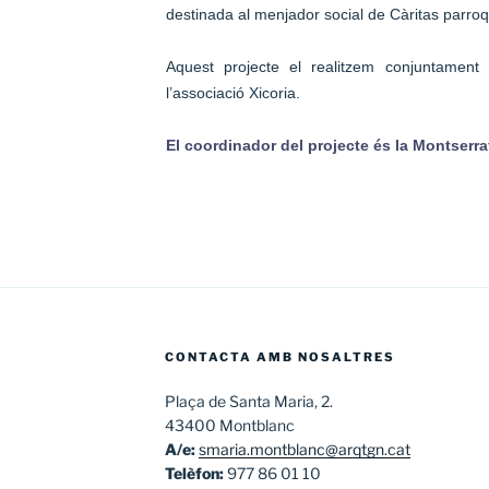
destinada al menjador social de Càritas parroq
Aquest projecte el realitzem conjuntament
l’associació Xicoria.
El coordinador del projecte és la Montserra
CONTACTA AMB NOSALTRES
Plaça de Santa Maria, 2.
43400 Montblanc
A/e:
smaria.montblanc@arqtgn.cat
Telèfon:
977 86 01 10