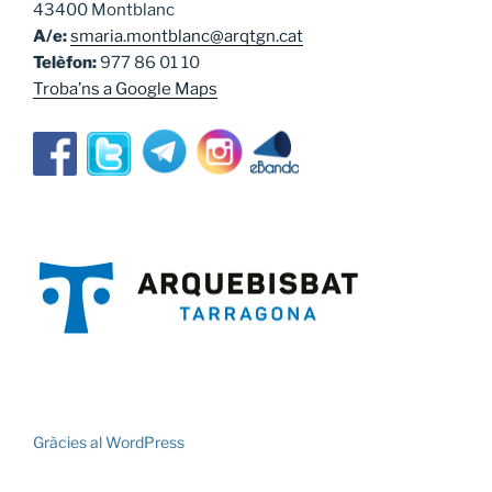
43400 Montblanc
A/e:
smaria.montblanc@arqtgn.cat
Telèfon:
977 86 01 10
Troba’ns a Google Maps
Gràcies al WordPress