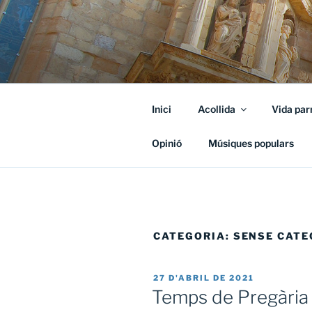
Vés
al
contingut
Inici
Acollida
Vida par
Opinió
Músiques populars
CATEGORIA:
SENSE CATE
PUBLICAT
27 D'ABRIL DE 2021
A
Temps de Pregària 