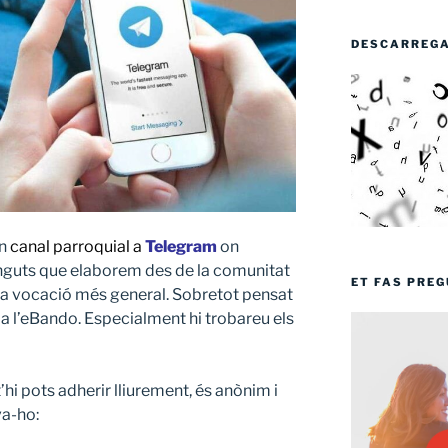
DESCARREGA’
un
canal parroquial a
Telegram
on
inguts que elaborem des de la comunitat
ET FAS PRE
a vocació més general. Sobretot pensat
a l’eBando. Especialment hi trobareu els
’hi pots adherir lliurement, és anònim i
va-ho: