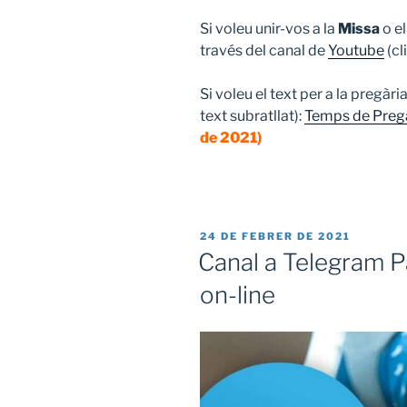
Si voleu unir-vos a la
Missa
o e
través del canal de
Youtube
(cl
Si voleu el text per a la pregàr
text subratllat):
Temps de Pregà
de 2021)
PUBLICAT
24 DE FEBRER DE 2021
A
Canal a Telegram 
on-line