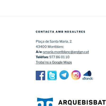
CONTACTA AMB NOSALTRES
Plaça de Santa Maria, 2.
43400 Montblanc
A/e:
smaria.montblanc@arqtgn.cat
Telèfon:
977 86 01 10
Troba’ns a Google Maps