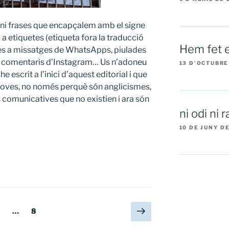
ini frases que encapçalem amb el signe
 a etiquetes (etiqueta fora la traducció
Hem fet e
ues a missatges de WhatsApps, piulades
k, comentaris d’Instagram… Us n’adoneu
13 D'OCTUBRE
e escrit a l’inici d’aquest editorial i que
noves, no només perquè són anglicismes,
 comunicatives que no existien i ara són
ni odi ni 
10 DE JUNY D
Pàgina
na
àgina
…
Pàgina
8
següent