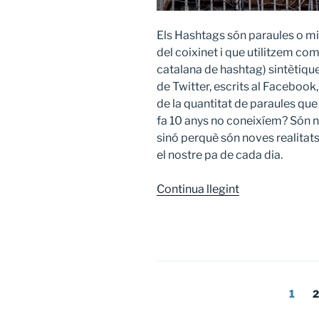
Els Hashtags són paraules o m
del coixinet i que utilitzem com
catalana de hashtag) sintètiq
de Twitter, escrits al Faceboo
de la quantitat de paraules que h
fa 10 anys no coneixíem? Són 
sinó perquè són noves realitats
el nostre pa de cada dia.
Continua llegint
«#TotAniràBé»
Paginació
Pàgi
1
P
2