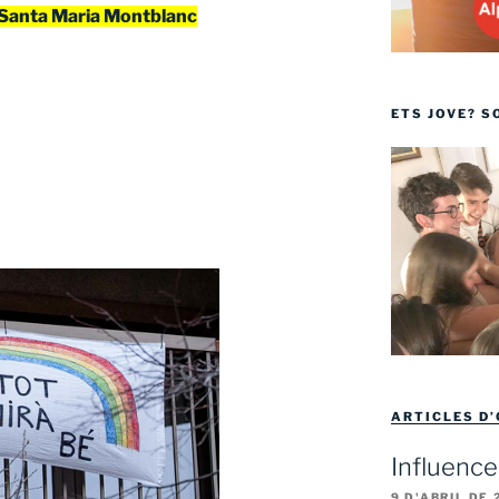
 Santa Maria
Montblanc
ETS JOVE? S
ARTICLES D’
Influence
9 D'ABRIL DE