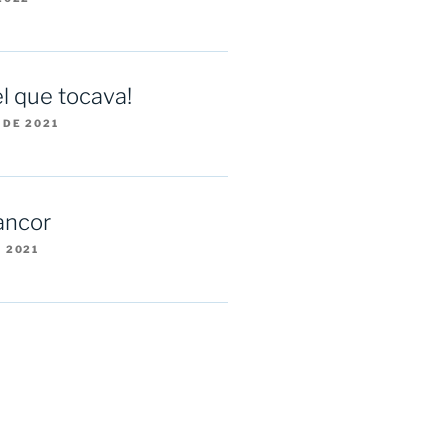
l que tocava!
 DE 2021
rancor
E 2021