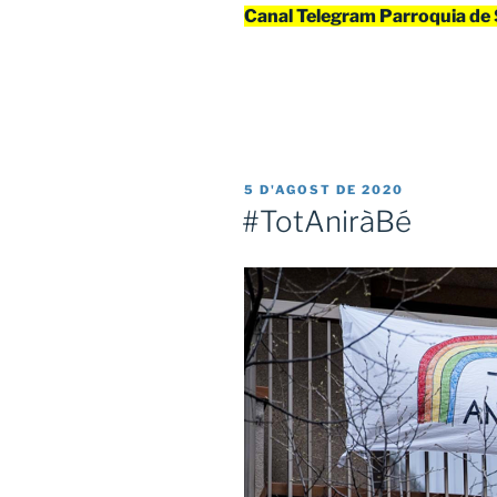
Canal Telegram Parroquia de
PUBLICAT
5 D'AGOST DE 2020
A
#TotAniràBé