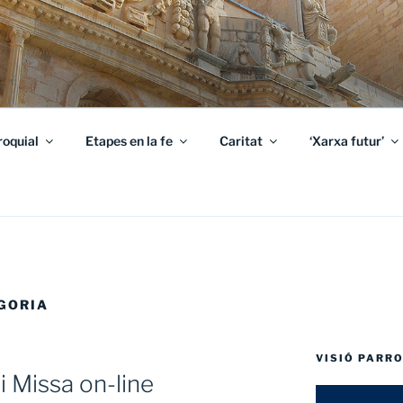
roquial
Etapes en la fe
Caritat
‘Xarxa futur’
GORIA
VISIÓ PARR
i Missa on-line