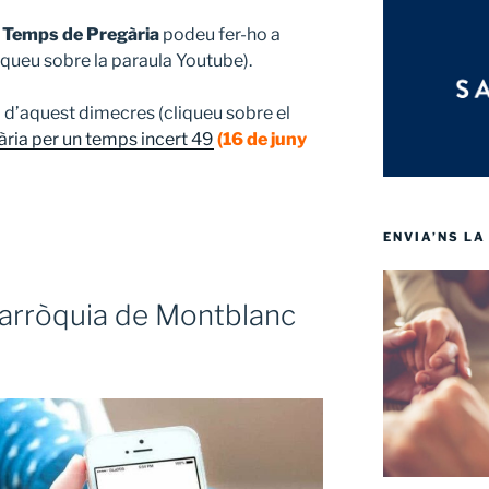
l
Temps de Pregària
podeu fer-ho a
iqueu sobre la paraula Youtube).
ia d’aquest dimecres (cliqueu sobre el
ria per un temps incert 49
(16 de juny
ENVIA’NS LA
Parròquia de Montblanc