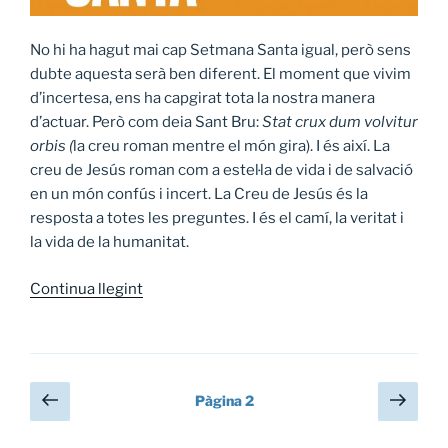
No hi ha hagut mai cap Setmana Santa igual, però sens
dubte aquesta serà ben diferent. El moment que vivim
d’incertesa, ens ha capgirat tota la nostra manera
d’actuar. Però com deia Sant Bru:
Stat crux dum volvitur
orbis (
la creu roman mentre el món gira). I és així. La
creu de Jesús roman com a estel·la de vida i de salvació
en un món confús i incert. La Creu de Jesús és la
resposta a totes les preguntes. I és el camí, la veritat i
la vida de la humanitat.
Continua llegint
«Stat
crux
dum
volvitur
orbis»
Paginació
Pàgina
Pàgi
Pàgina
2
anterior
segü
de