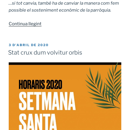
…si tot canvia, també ha de canviar la manera com fem
possible el sosteniment econòmic de la parròquia.
Continua llegint
«La
Parròquia
estrena
BIZUM»
PUBLICAT
3 D'ABRIL DE 2020
A
Stat crux dum volvitur orbis