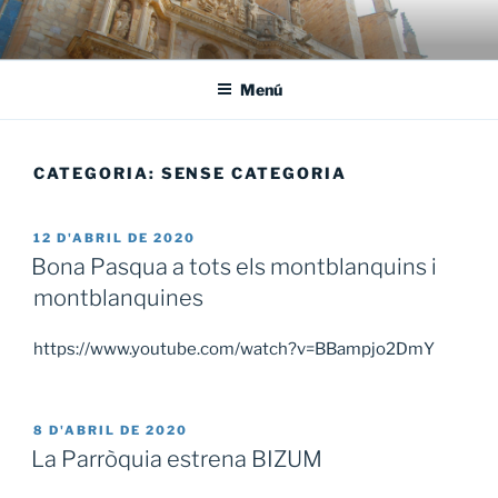
Vés
al
contingut
Menú
CATEGORIA:
SENSE CATEGORIA
PUBLICAT
12 D'ABRIL DE 2020
A
Bona Pasqua a tots els montblanquins i
montblanquines
https://www.youtube.com/watch?v=BBampjo2DmY
PUBLICAT
8 D'ABRIL DE 2020
A
La Parròquia estrena BIZUM