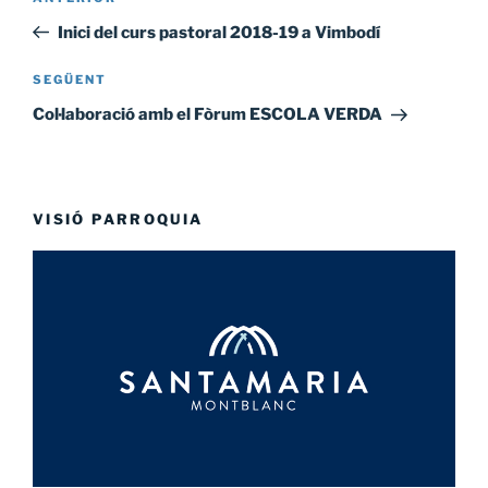
Entrada
d'entrades
anterior
Inici del curs pastoral 2018-19 a Vimbodí
SEGÜENT
Entrada
següent
Col·laboració amb el Fòrum ESCOLA VERDA
VISIÓ PARROQUIA