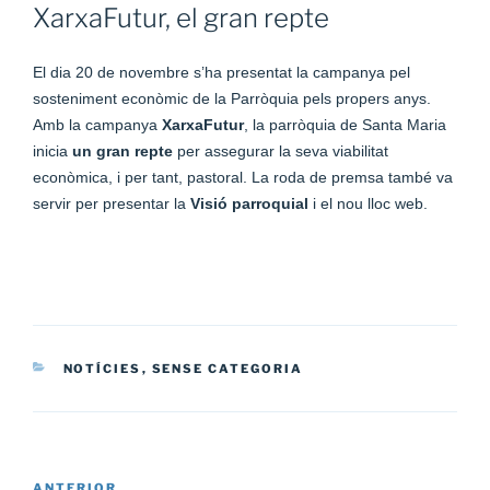
A
XarxaFutur, el gran repte
El dia 20 de novembre s’ha presentat la campanya pel
sosteniment econòmic de la Parròquia pels propers anys.
Amb la campanya
XarxaFutur
, la parròquia de Santa Maria
inicia
un gran repte
per assegurar la seva viabilitat
econòmica, i per tant, pastoral. La roda de premsa també va
servir per presentar la
Visió parroquial
i el nou lloc web.
CATEGORIES
NOTÍCIES
,
SENSE CATEGORIA
Navegació
ANTERIOR